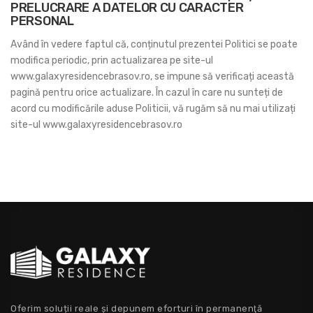
PRELUCRARE A DATELOR CU CARACTER
PERSONAL
Având în vedere faptul că, conținutul prezentei Politici se poate
modifica periodic, prin actualizarea pe site-ul
www.galaxyresidencebrasov.ro, se impune să verificați această
pagină pentru orice actualizare. În cazul în care nu sunteți de
acord cu modificările aduse Politicii, vă rugăm să nu mai utilizați
site-ul www.galaxyresidencebrasov.ro
Oferim soluții reale și depunem eforturi în permanenţă