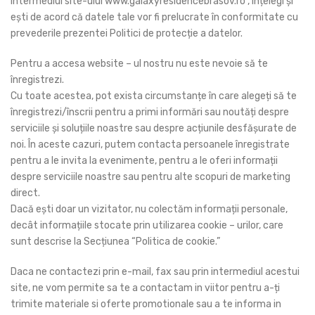
intermediul site-ului www.galaxyresidencebrasov.ro , înțelegi și
ești de acord că datele tale vor fi prelucrate în conformitate cu
prevederile prezentei Politici de protecție a datelor.
Pentru a accesa website – ul nostru nu este nevoie să te
înregistrezi.
Cu toate acestea, pot exista circumstanțe în care alegeți să te
înregistrezi/înscrii pentru a primi informări sau noutăți despre
serviciile și soluțiile noastre sau despre acțiunile desfășurate de
noi. În aceste cazuri, putem contacta persoanele înregistrate
pentru a le invita la evenimente, pentru a le oferi informații
despre serviciile noastre sau pentru alte scopuri de marketing
direct.
Dacă ești doar un vizitator, nu colectăm informații personale,
decât informațiile stocate prin utilizarea cookie – urilor, care
sunt descrise la Secțiunea “Politica de cookie.”
Daca ne contactezi prin e-mail, fax sau prin intermediul acestui
site, ne vom permite sa te a contactam in viitor pentru a-ți
trimite materiale si oferte promotionale sau a te informa in