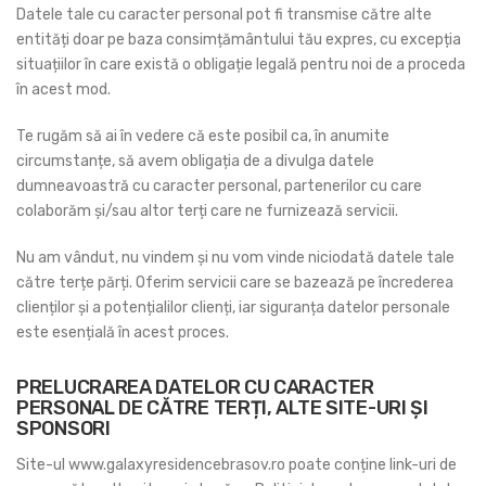
Datele tale cu caracter personal pot fi transmise către alte
entități doar pe baza consimțământului tău expres, cu excepția
situațiilor în care există o obligație legală pentru noi de a proceda
în acest mod.
Te rugăm să ai în vedere că este posibil ca, în anumite
circumstanțe, să avem obligația de a divulga datele
dumneavoastră cu caracter personal, partenerilor cu care
colaborăm și/sau altor terți care ne furnizează servicii.
Nu am vândut, nu vindem și nu vom vinde niciodată datele tale
către terțe părți. Oferim servicii care se bazează pe încrederea
clienților și a potențialilor clienți, iar siguranța datelor personale
este esențială în acest proces.
PRELUCRAREA DATELOR CU CARACTER
PERSONAL DE CĂTRE TERȚI, ALTE SITE-URI ȘI
SPONSORI
Site-ul www.galaxyresidencebrasov.ro poate conține link-uri de