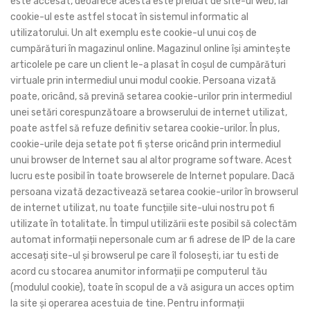
este accesat, deoarece acesta este preluat de site-ul web, iar
cookie-ul este astfel stocat în sistemul informatic al
utilizatorului. Un alt exemplu este cookie-ul unui coș de
cumpărături în magazinul online. Magazinul online își amintește
articolele pe care un client le-a plasat în coșul de cumpărături
virtuale prin intermediul unui modul cookie. Persoana vizată
poate, oricând, să prevină setarea cookie-urilor prin intermediul
unei setări corespunzătoare a browserului de internet utilizat,
poate astfel să refuze definitiv setarea cookie-urilor. În plus,
cookie-urile deja setate pot fi șterse oricând prin intermediul
unui browser de Internet sau al altor programe software. Acest
lucru este posibil în toate browserele de Internet populare. Dacă
persoana vizată dezactivează setarea cookie-urilor în browserul
de internet utilizat, nu toate funcțiile site-ului nostru pot fi
utilizate în totalitate. În timpul utilizării este posibil să colectăm
automat informații nepersonale cum ar fi adrese de IP de la care
accesați site-ul și browserul pe care îl folosești, iar tu esti de
acord cu stocarea anumitor informații pe computerul tău
(modulul cookie), toate în scopul de a vă asigura un acces optim
la site și operarea acestuia de tine. Pentru informații