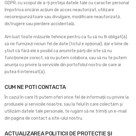
GDPR, cu scopul de a-ți proteja datele tale cu caracter personal
împotriva oricărei acțiuni de acces neautorizat, utilizare
necorespunzătoare sau divulgare, modificare neautorizată,
distrugere sau pierdere accidentală.
Am luat toate măsurile tehnice pentru ca tu să nu fii obligat(ă)
să ne furnizezi niciun fel de date (totul e opțional), dar e bine de
știut că fără ele e posibil ca anumite părți din site să nu
funcționeze corect, să nu putem colabora, sau să nu te putem
anunța cu privire la serviciile din portofoliul nostru de care ai
putea fi interesat(ă).
CUM NE POTI CONTACTA
În cazul în care îti putem oferi orice fel de informații cu privire la
produsele și serviciile noastre, sau la felul în care colectăm și
utilizăm datele tale personale, te rugăm să ne trimiți un e-mail
din pagina de contact a site-ului nostru.
ACTUALIZAREA POLITICII DE PROTECȚIE ȘI