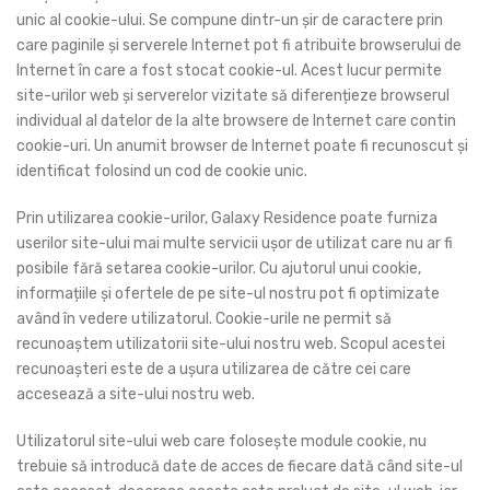
unic al cookie-ului. Se compune dintr-un șir de caractere prin
care paginile și serverele Internet pot fi atribuite browserului de
Internet în care a fost stocat cookie-ul. Acest lucur permite
site-urilor web și serverelor vizitate să diferențieze browserul
individual al datelor de la alte browsere de Internet care contin
cookie-uri. Un anumit browser de Internet poate fi recunoscut și
identificat folosind un cod de cookie unic.
Prin utilizarea cookie-urilor, Galaxy Residence poate furniza
userilor site-ului mai multe servicii ușor de utilizat care nu ar fi
posibile fără setarea cookie-urilor. Cu ajutorul unui cookie,
informațiile și ofertele de pe site-ul nostru pot fi optimizate
având în vedere utilizatorul. Cookie-urile ne permit să
recunoaștem utilizatorii site-ului nostru web. Scopul acestei
recunoașteri este de a ușura utilizarea de către cei care
accesează a site-ului nostru web.
Utilizatorul site-ului web care folosește module cookie, nu
trebuie să introducă date de acces de fiecare dată când site-ul