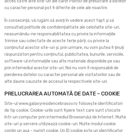
acces către alte site-uri ale căror Politici de prelucrare a datelor
cu caracter personal pot fi diferite de cele ale noastre.
În consecință, vă rugăm să aveți în vedere acest fapt și să
consultați politicile de confidențialitate ale celorlalte site-uri,
neasumându-ne responsabilitatea cu privire la informațiile
trimise sau colectate de aceste terțe părți, cu privire la
conținutul acestor site-uri și, prin urmare, nu vom putea fi ținuți
răspunzători pentru conținutul, publicitatea, bunurile, serviciile,
software-ul informațiile sau alte materiale disponibile pe sau
prin intemediul acestor site-uri. Noi nu vom fi responsabili de
pierderea datelor cu caracter personal ale vizitatorilor sau de
alte daune cauzate de accesul la respectivele site-uri.
PRELUCRAREA AUTOMATĂ DE DATE – COOKIE
Site-ul www.galaxyresidencebrasov.ro folosește identificatori
de tip cookie. Cookie-urile sunt fișiere text care sunt stocate
într-un computer prin intermediul Browserului de Internet. Multe
site-uri și servere utilizează cookie-uri. Multe modul cookie
conțin un așa – numit cookie. Un ID cookie este un identificator