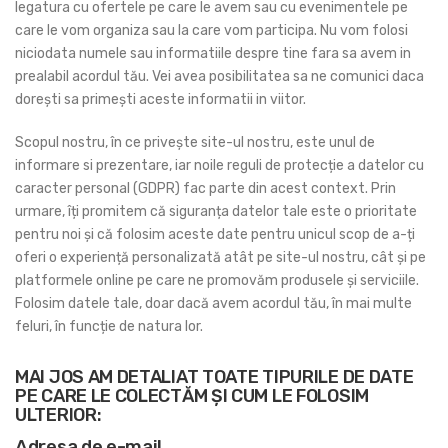
legatura cu ofertele pe care le avem sau cu evenimentele pe
care le vom organiza sau la care vom participa. Nu vom folosi
niciodata numele sau informatiile despre tine fara sa avem in
prealabil acordul tău. Vei avea posibilitatea sa ne comunici daca
dorești sa primești aceste informatii in viitor.
Scopul nostru, în ce privește site-ul nostru, este unul de
informare si prezentare, iar noile reguli de protecție a datelor cu
caracter personal (GDPR) fac parte din acest context. Prin
urmare, îți promitem că siguranța datelor tale este o prioritate
pentru noi și că folosim aceste date pentru unicul scop de a-ți
oferi o experiență personalizată atât pe site-ul nostru, cât și pe
platformele online pe care ne promovăm produsele și serviciile.
Folosim datele tale, doar dacă avem acordul tău, în mai multe
feluri, în funcție de natura lor.
MAI JOS AM DETALIAT TOATE TIPURILE DE DATE
PE CARE LE COLECTĂM ȘI CUM LE FOLOSIM
ULTERIOR:
Adresa de e-mail